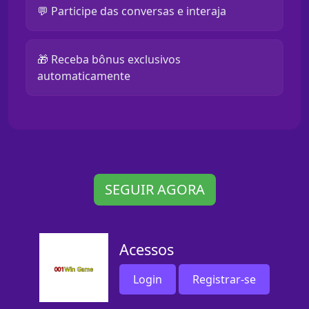
💬 Participe das conversas e interaja
🎁 Receba bônus exclusivos
automaticamente
SEGUIR AGORA
Acessos
Login
Registrar-se