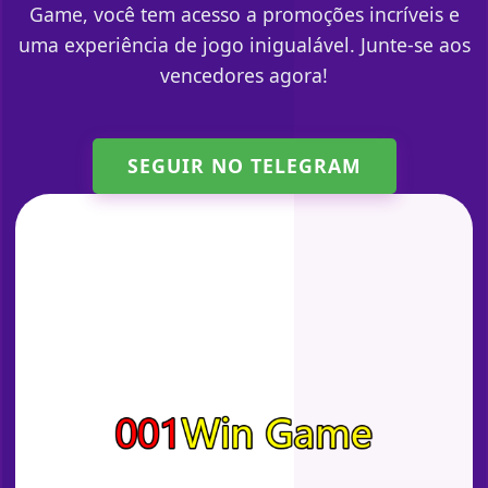
Game, você tem acesso a promoções incríveis e
uma experiência de jogo inigualável. Junte-se aos
vencedores agora!
SEGUIR NO TELEGRAM