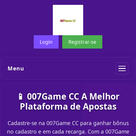
Login
Registrar-se
Menu
📱 007Game CC A Melhor
Plataforma de Apostas
Cadastre-se na 007Game CC para ganhar bônus
no cadastro e em cada recarga. Com a 007Game