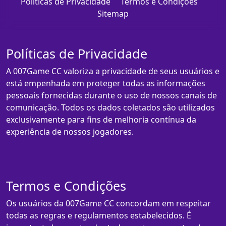
Políticas de Privacidade
Termos e Condições
Sitemap
Políticas de Privacidade
A 007Game CC valoriza a privacidade de seus usuários e
está empenhada em proteger todas as informações
pessoais fornecidas durante o uso de nossos canais de
comunicação. Todos os dados coletados são utilizados
exclusivamente para fins de melhoria contínua da
experiência de nossos jogadores.
Termos e Condições
Os usuários da 007Game CC concordam em respeitar
todas as regras e regulamentos estabelecidos. É