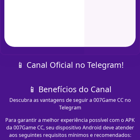
📱 Canal Oficial no Telegram!
📱 Benefícios do Canal
Descubra as vantagens de seguir a 007Game CC no
Telegram
Para garantir a melhor experiência possível com o APK
da 007Game CC, seu dispositivo Android deve atender
aos seguintes requisitos mínimos e recomendados: