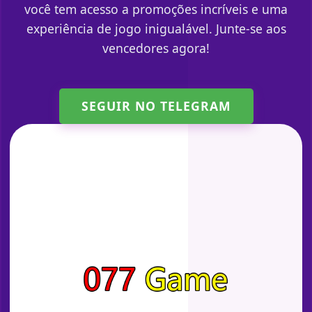
você tem acesso a promoções incríveis e uma
experiência de jogo inigualável. Junte-se aos
vencedores agora!
SEGUIR NO TELEGRAM