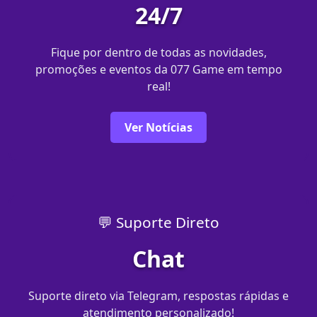
24/7
Fique por dentro de todas as novidades,
promoções e eventos da 077 Game em tempo
real!
Ver Notícias
💬 Suporte Direto
Chat
Suporte direto via Telegram, respostas rápidas e
atendimento personalizado!