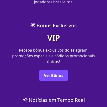
jogadores brasileiros.
🎁 Bônus Exclusivos
VIP
Receba bônus exclusivos do Telegram,
promoções especiais e códigos promocionais
únicos!
Ver Bônus
📢 Notícias em Tempo Real