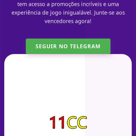
tem acesso a promoções incríveis e uma
experiência de jogo inigualável. Junte-se aos
vencedores agora!
SEGUIR NO TELEGRAM