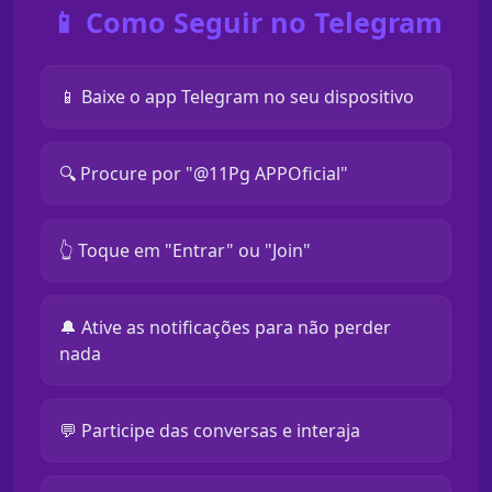
📱 Como Seguir no Telegram
📱 Baixe o app Telegram no seu dispositivo
🔍 Procure por "@11Pg APPOficial"
👆 Toque em "Entrar" ou "Join"
🔔 Ative as notificações para não perder
nada
💬 Participe das conversas e interaja