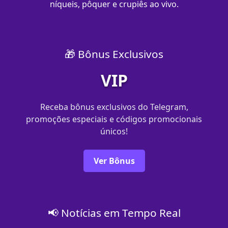
níqueis, pôquer e crupiês ao vivo.
🎁 Bônus Exclusivos
VIP
Receba bônus exclusivos do Telegram,
promoções especiais e códigos promocionais
únicos!
Ver Bônus
📢 Notícias em Tempo Real