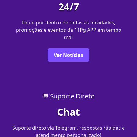
24/7
Fique por dentro de todas as novidades,
promoções e eventos da 11Pg APP em tempo
real!
Ver Notícias
💬 Suporte Direto
Chat
Suporte direto via Telegram, respostas rápidas e
atendimento personalizado!