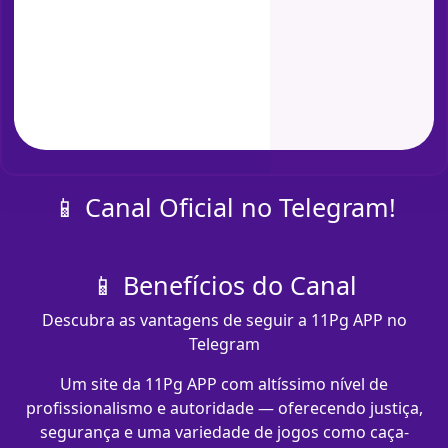
📱 Canal Oficial no Telegram!
📱 Benefícios do Canal
Descubra as vantagens de seguir a 11Pg APP no
Telegram
Um site da 11Pg APP com altíssimo nível de
profissionalismo e autoridade — oferecendo justiça,
segurança e uma variedade de jogos como caça-