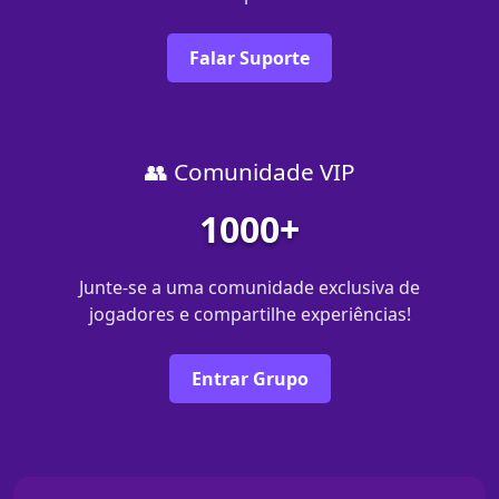
Falar Suporte
👥 Comunidade VIP
1000+
Junte-se a uma comunidade exclusiva de
jogadores e compartilhe experiências!
Entrar Grupo