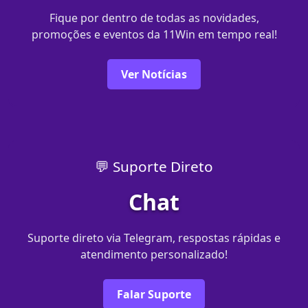
Fique por dentro de todas as novidades,
promoções e eventos da 11Win em tempo real!
Ver Notícias
💬 Suporte Direto
Chat
Suporte direto via Telegram, respostas rápidas e
atendimento personalizado!
Falar Suporte