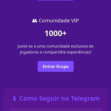
👥 Comunidade VIP
1000+
Junte-se a uma comunidade exclusiva de
jogadores e compartilhe experiências!
Entrar Grupo
📱 Como Seguir no Telegram