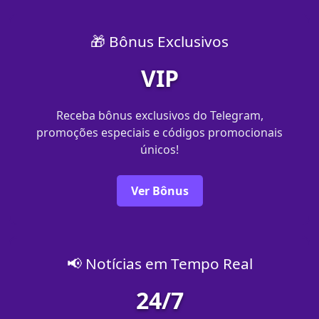
🎁 Bônus Exclusivos
VIP
Receba bônus exclusivos do Telegram,
promoções especiais e códigos promocionais
únicos!
Ver Bônus
📢 Notícias em Tempo Real
24/7