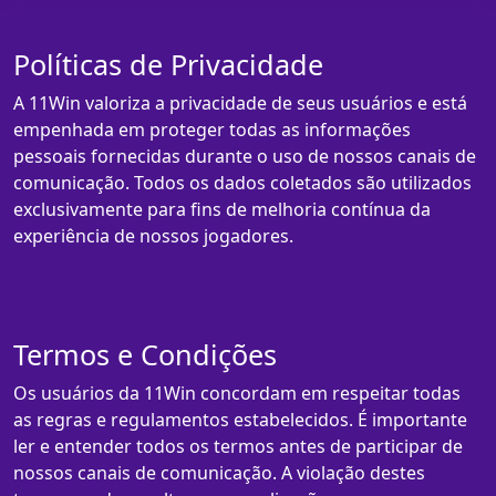
Políticas de Privacidade
A 11Win valoriza a privacidade de seus usuários e está
empenhada em proteger todas as informações
pessoais fornecidas durante o uso de nossos canais de
comunicação. Todos os dados coletados são utilizados
exclusivamente para fins de melhoria contínua da
experiência de nossos jogadores.
Termos e Condições
Os usuários da 11Win concordam em respeitar todas
as regras e regulamentos estabelecidos. É importante
ler e entender todos os termos antes de participar de
nossos canais de comunicação. A violação destes