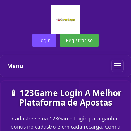
Login
Registrar-se
Menu
📱 123Game Login A Melhor
Plataforma de Apostas
Cadastre-se na 123Game Login para ganhar
bônus no cadastro e em cada recarga. Com a