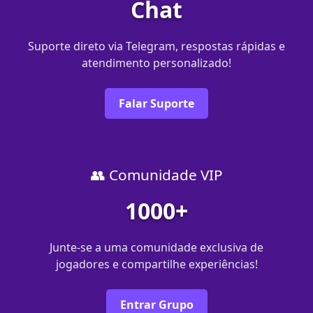
Chat
Suporte direto via Telegram, respostas rápidas e
atendimento personalizado!
Falar Suporte
👥 Comunidade VIP
1000+
Junte-se a uma comunidade exclusiva de
jogadores e compartilhe experiências!
Entrar Grupo