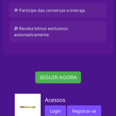
💬 Participe das conversas e interaja
🎁 Receba bônus exclusivos
automaticamente
SEGUIR AGORA
Acessos
Login
Registrar-se