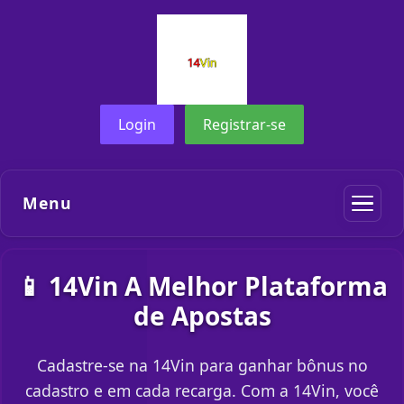
Login
Registrar-se
Menu
📱 14Vin A Melhor Plataforma
de Apostas
Cadastre-se na 14Vin para ganhar bônus no
cadastro e em cada recarga. Com a 14Vin, você