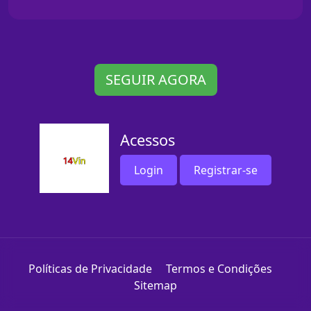
SEGUIR AGORA
Acessos
Login
Registrar-se
Políticas de Privacidade
Termos e Condições
Sitemap