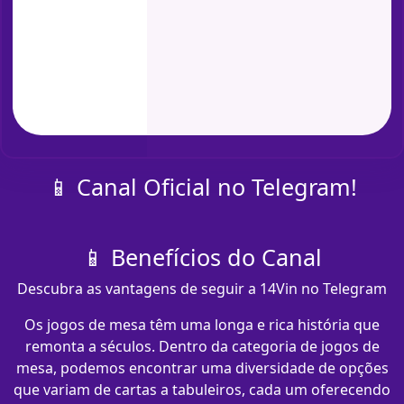
📱 Canal Oficial no Telegram!
📱 Benefícios do Canal
Descubra as vantagens de seguir a 14Vin no Telegram
Os jogos de mesa têm uma longa e rica história que
remonta a séculos. Dentro da categoria de jogos de
mesa, podemos encontrar uma diversidade de opções
que variam de cartas a tabuleiros, cada um oferecendo