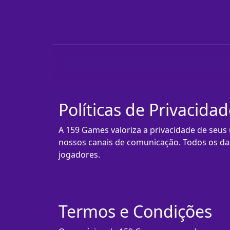
Políticas de Privacida
A 159 Games valoriza a privacidade de seu
nossos canais de comunicação. Todos os dad
jogadores.
Termos e Condições