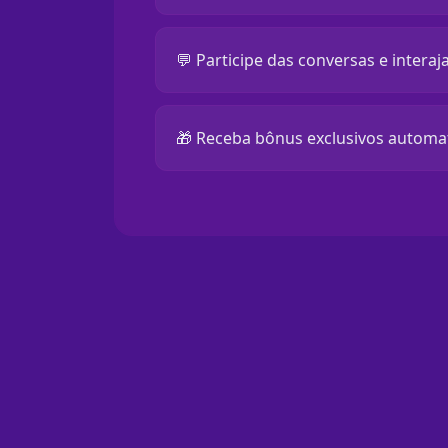
💬 Participe das conversas e interaj
🎁 Receba bônus exclusivos autom