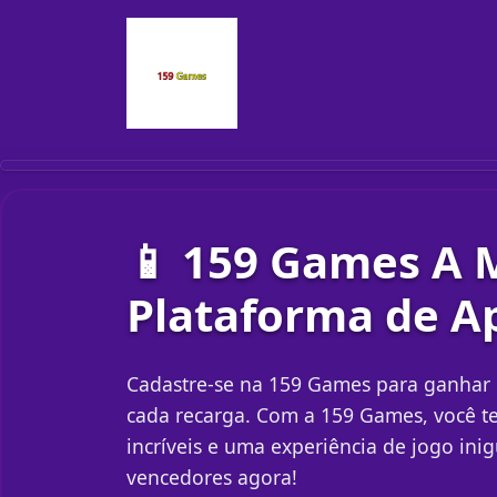
📱 159 Games A 
Plataforma de A
Cadastre-se na 159 Games para ganhar
cada recarga. Com a 159 Games, você 
incríveis e uma experiência de jogo inig
vencedores agora!