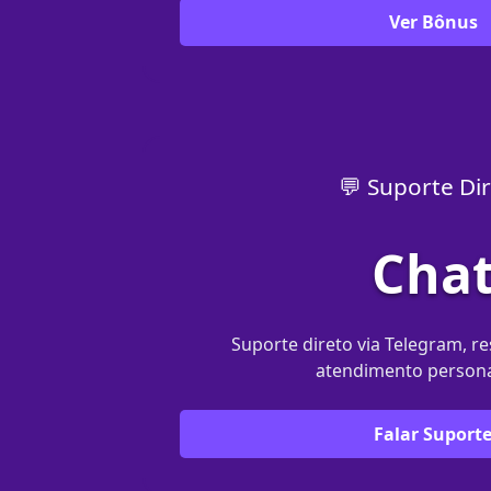
Ver Bônus
💬 Suporte Di
Cha
Suporte direto via Telegram, r
atendimento persona
Falar Suport