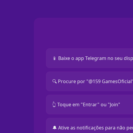
📱 Baixe o app Telegram no seu disp
🔍 Procure por "@159 GamesOficial
👆 Toque em "Entrar" ou "Join"
🔔 Ative as notificações para não p