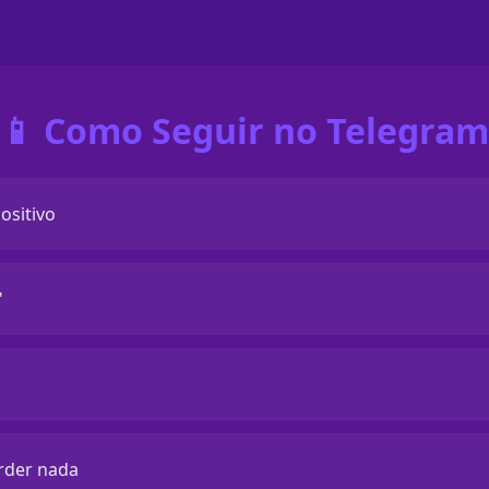
📱 Como Seguir no Telegram
ositivo
"
erder nada