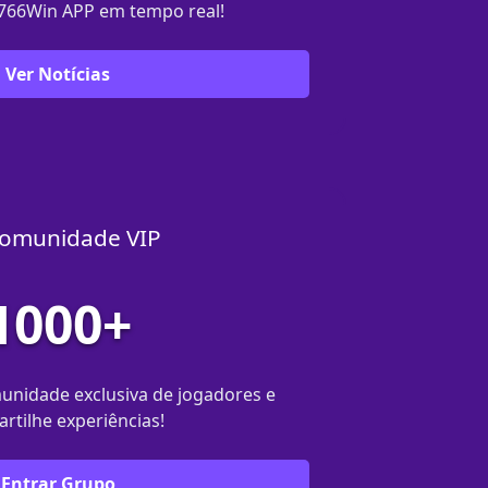
766Win APP em tempo real!
Ver Notícias
Comunidade VIP
1000+
unidade exclusiva de jogadores e
rtilhe experiências!
Entrar Grupo