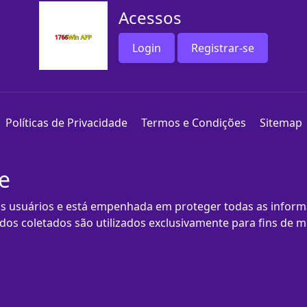
Acessos
Login
Registrar-se
Políticas de Privacidade
Termos e Condições
Sitemap
de
eus usuários e está empenhada em proteger todas as inform
os coletados são utilizados exclusivamente para fins de m