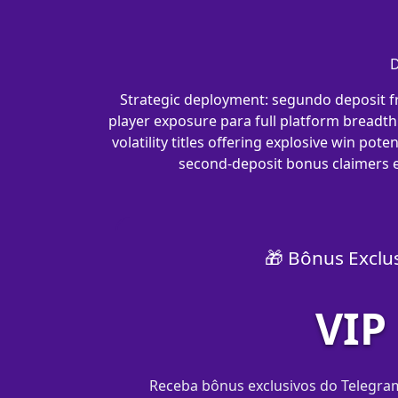
D
Strategic deployment: segundo deposit f
player exposure para full platform breadt
volatility titles offering explosive win po
second-deposit bonus claimers ex
🎁 Bônus Exclu
VIP
Receba bônus exclusivos do Telegra