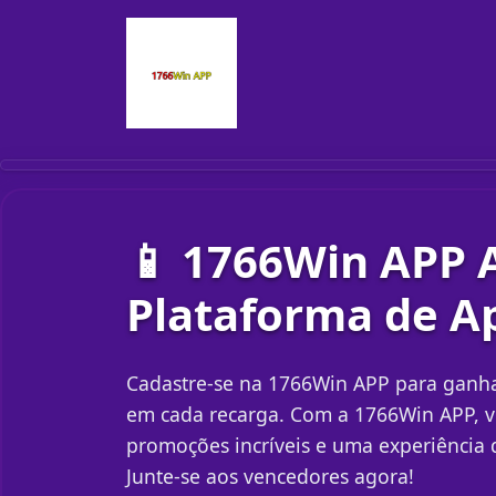
📱 1766Win APP 
Plataforma de A
Cadastre-se na 1766Win APP para ganha
em cada recarga. Com a 1766Win APP, v
promoções incríveis e uma experiência d
Junte-se aos vencedores agora!