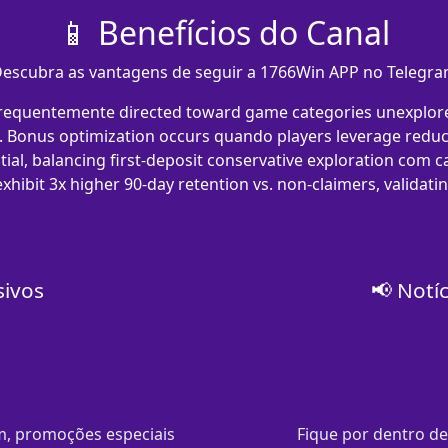
📱 Benefícios do Canal
escubra as vantagens de seguir a 1766Win APP no Telegr
requentemente directed toward game categories unexplore
h. Bonus optimization occurs quando players leverage redu
tential, balancing first-deposit conservative exploration com 
hibit 3x higher 90-day retention vs. non-claimers, validat
sivos
📢 Notí
m, promoções especiais
Fique por dentro d