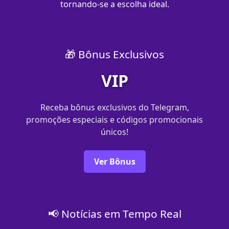
tornando-se a escolha ideal.
🎁 Bônus Exclusivos
VIP
Receba bônus exclusivos do Telegram,
promoções especiais e códigos promocionais
únicos!
Ver Bônus
📢 Notícias em Tempo Real