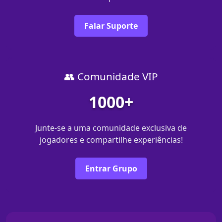
Falar Suporte
👥 Comunidade VIP
1000+
Junte-se a uma comunidade exclusiva de
jogadores e compartilhe experiências!
Entrar Grupo