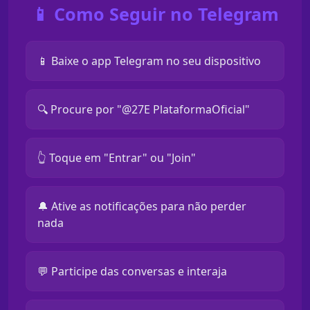
📱 Como Seguir no Telegram
📱 Baixe o app Telegram no seu dispositivo
🔍 Procure por "@27E PlataformaOficial"
👆 Toque em "Entrar" ou "Join"
🔔 Ative as notificações para não perder
nada
💬 Participe das conversas e interaja