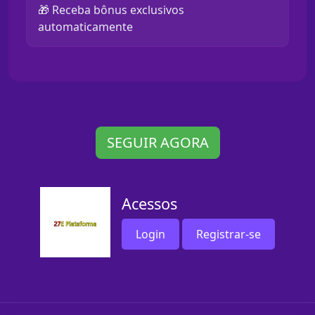
🎁 Receba bônus exclusivos
automaticamente
SEGUIR AGORA
Acessos
Login
Registrar-se