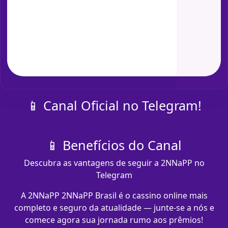
📱 Canal Oficial no Telegram!
📱 Benefícios do Canal
Descubra as vantagens de seguir a 2NNaPP no
Telegram
A 2NNaPP 2NNaPP Brasil é o cassino online mais
completo e seguro da atualidade — junte-se a nós e
comece agora sua jornada rumo aos prêmios!