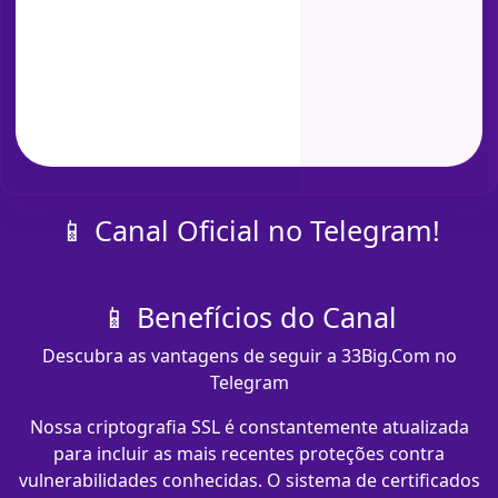
📱 Canal Oficial no Telegram!
📱 Benefícios do Canal
Descubra as vantagens de seguir a 33Big.Com no
Telegram
Nossa criptografia SSL é constantemente atualizada
para incluir as mais recentes proteções contra
vulnerabilidades conhecidas. O sistema de certificados