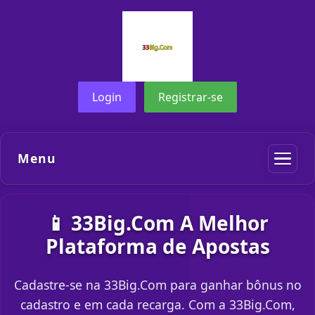
Login
Registrar-se
Menu
📱 33Big.Com A Melhor
Plataforma de Apostas
Cadastre-se na 33Big.Com para ganhar bônus no
cadastro e em cada recarga. Com a 33Big.Com,