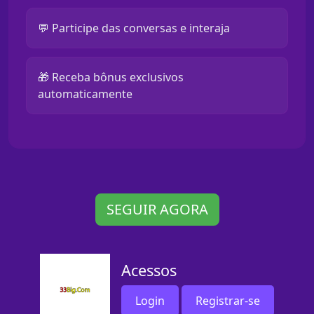
💬 Participe das conversas e interaja
🎁 Receba bônus exclusivos
automaticamente
SEGUIR AGORA
Acessos
Login
Registrar-se