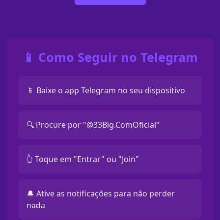
📱 Como Seguir no Telegram
📱 Baixe o app Telegram no seu dispositivo
🔍 Procure por "@33Big.ComOficial"
👆 Toque em "Entrar" ou "Join"
🔔 Ative as notificações para não perder
nada