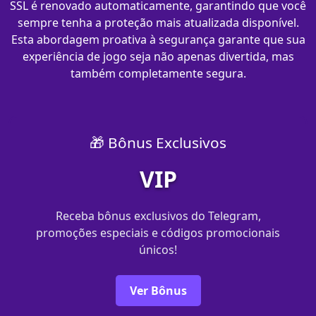
SSL é renovado automaticamente, garantindo que você
sempre tenha a proteção mais atualizada disponível.
Esta abordagem proativa à segurança garante que sua
experiência de jogo seja não apenas divertida, mas
também completamente segura.
🎁 Bônus Exclusivos
VIP
Receba bônus exclusivos do Telegram,
promoções especiais e códigos promocionais
únicos!
Ver Bônus