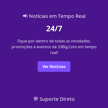
📢 Notícias em Tempo Real
24/7
Fique por dentro de todas as novidades,
promoções e eventos da 33Big.Com em tempo
real!
Ver Notícias
💬 Suporte Direto