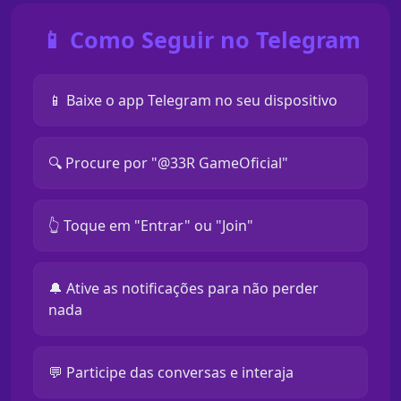
📱 Como Seguir no Telegram
📱 Baixe o app Telegram no seu dispositivo
🔍 Procure por "@33R GameOficial"
👆 Toque em "Entrar" ou "Join"
🔔 Ative as notificações para não perder
nada
💬 Participe das conversas e interaja