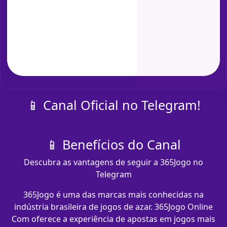
📱 Canal Oficial no Telegram!
📱 Benefícios do Canal
Descubra as vantagens de seguir a 365Jogo no
Telegram
365Jogo é uma das marcas mais conhecidas na
indústria brasileira de jogos de azar. 365Jogo Online
Com oferece a experiência de apostas em jogos mais