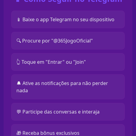
📱 Baixe o app Telegram no seu dispositivo
🔍 Procure por "@365JogoOficial"
👆 Toque em "Entrar" ou "Join"
🔔 Ative as notificações para não perder
nada
💬 Participe das conversas e interaja
🎁 Receba bônus exclusivos