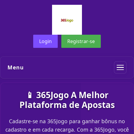
Login
Registrar-se
Menu
📱 365Jogo A Melhor
Plataforma de Apostas
Cadastre-se na 365Jogo para ganhar bônus no
cadastro e em cada recarga. Com a 365Jogo, você