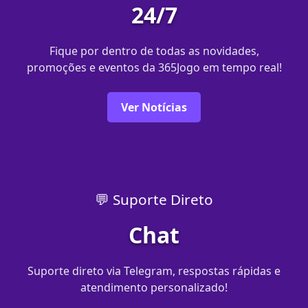
24/7
Fique por dentro de todas as novidades,
promoções e eventos da 365Jogo em tempo real!
Ver Notícias
💬 Suporte Direto
Chat
Suporte direto via Telegram, respostas rápidas e
atendimento personalizado!