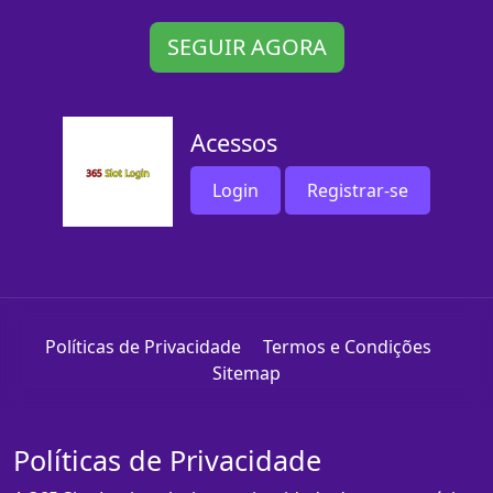
SEGUIR AGORA
Acessos
Login
Registrar-se
Políticas de Privacidade
Termos e Condições
Sitemap
Políticas de Privacidade