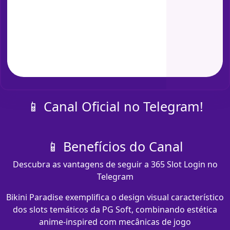
📱 Canal Oficial no Telegram!
📱 Benefícios do Canal
Descubra as vantagens de seguir a 365 Slot Login no
Telegram
Bikini Paradise exemplifica o design visual característico
dos slots temáticos da PG Soft, combinando estética
anime-inspired com mecânicas de jogo