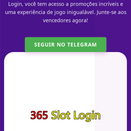
Login, você tem acesso a promoções incríveis e
uma experiência de jogo inigualável. Junte-se aos
vencedores agora!
SEGUIR NO TELEGRAM