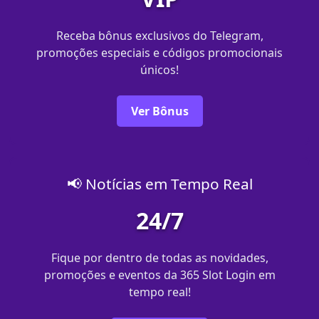
Receba bônus exclusivos do Telegram,
promoções especiais e códigos promocionais
únicos!
Ver Bônus
📢 Notícias em Tempo Real
24/7
Fique por dentro de todas as novidades,
promoções e eventos da 365 Slot Login em
tempo real!