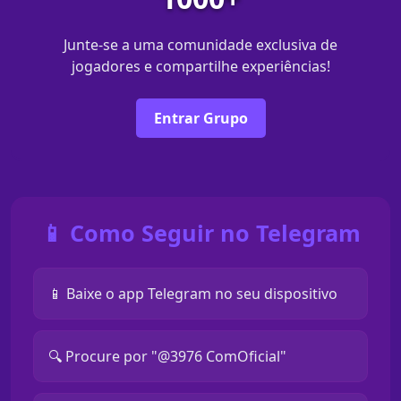
Junte-se a uma comunidade exclusiva de
jogadores e compartilhe experiências!
Entrar Grupo
📱 Como Seguir no Telegram
📱 Baixe o app Telegram no seu dispositivo
🔍 Procure por "@3976 ComOficial"