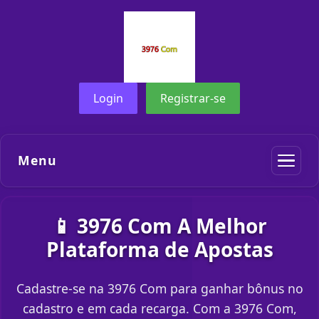
Login
Registrar-se
Menu
📱 3976 Com A Melhor
Plataforma de Apostas
Cadastre-se na 3976 Com para ganhar bônus no
cadastro e em cada recarga. Com a 3976 Com,