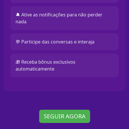
🔔 Ative as notificações para não perder
nada
💬 Participe das conversas e interaja
🎁 Receba bônus exclusivos
automaticamente
SEGUIR AGORA