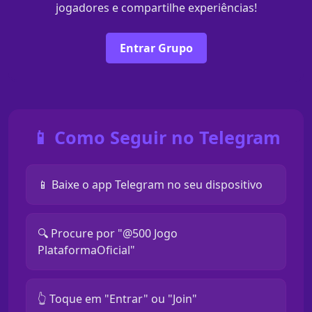
jogadores e compartilhe experiências!
Entrar Grupo
📱 Como Seguir no Telegram
📱 Baixe o app Telegram no seu dispositivo
🔍 Procure por "@500 Jogo
PlataformaOficial"
👆 Toque em "Entrar" ou "Join"