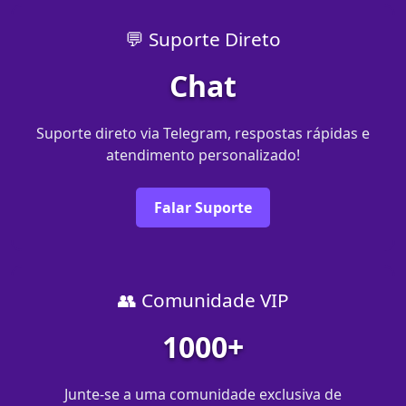
💬 Suporte Direto
Chat
Suporte direto via Telegram, respostas rápidas e
atendimento personalizado!
Falar Suporte
👥 Comunidade VIP
1000+
Junte-se a uma comunidade exclusiva de