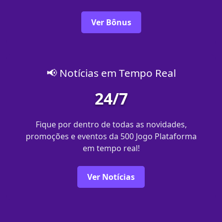
Ver Bônus
📢 Notícias em Tempo Real
24/7
Fique por dentro de todas as novidades,
promoções e eventos da 500 Jogo Plataforma
em tempo real!
Ver Notícias