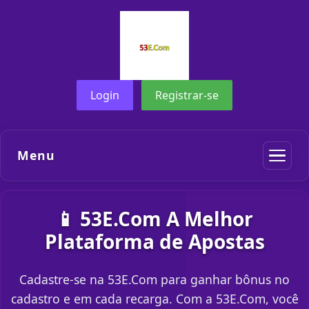
Login
Registrar-se
Menu
📱 53E.Com A Melhor
Plataforma de Apostas
Cadastre-se na 53E.Com para ganhar bônus no
cadastro e em cada recarga. Com a 53E.Com, você