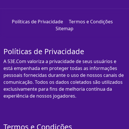
Políticas de Privacidade
Termos e Condições
Sitemap
Políticas de Privacidade
A 53E.Com valoriza a privacidade de seus usuários e
está empenhada em proteger todas as informações
pessoais fornecidas durante o uso de nossos canais de
comunicação. Todos os dados coletados são utilizados
exclusivamente para fins de melhoria contínua da
experiência de nossos jogadores.
Termos e Condições