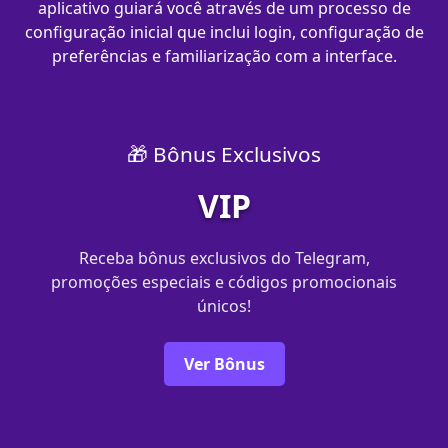
aplicativo guiará você através de um processo de
configuração inicial que inclui login, configuração de
preferências e familiarização com a interface.
🎁 Bônus Exclusivos
VIP
Receba bônus exclusivos do Telegram,
promoções especiais e códigos promocionais
únicos!
Ver Bônus