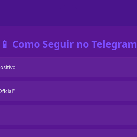
📱 Como Seguir no Telegram
ositivo
ficial"