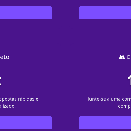
reto
👥 
t
espostas rápidas e
Junte-se a uma com
lizado!
compa
e