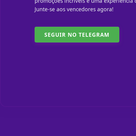
promoções incríveis e uma experiência d
Junte-se aos vencedores agora!
SEGUIR NO TELEGRAM