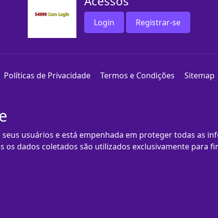
Acessos
Login
Registrar-se
Políticas de Privacidade
Termos e Condições
Sitemap
de
de seus usuários e está empenhada em proteger todas as in
 os dados coletados são utilizados exclusivamente para fi