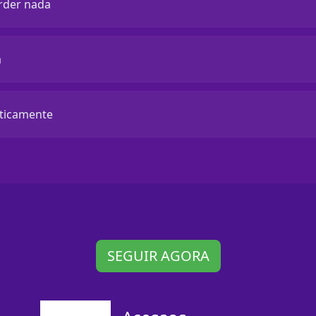
erder nada
a
aticamente
SEGUIR AGORA