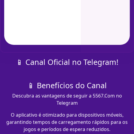
📱 Canal Oficial no Telegram!
📱 Benefícios do Canal
Descubra as vantagens de seguir a 5567.Com no
Telegram
O aplicativo é otimizado para dispositivos móveis,
garantindo tempos de carregamento rápidos para os
jogos e períodos de espera reduzidos.