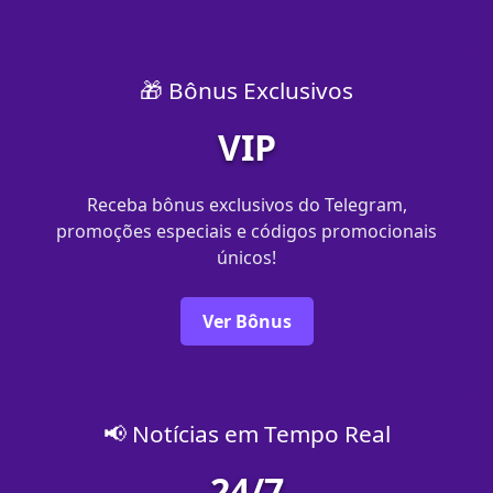
🎁 Bônus Exclusivos
VIP
Receba bônus exclusivos do Telegram,
promoções especiais e códigos promocionais
únicos!
Ver Bônus
📢 Notícias em Tempo Real
24/7