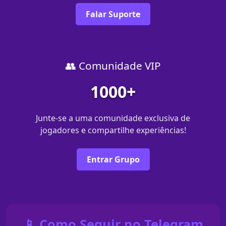
Falar Suporte
👥 Comunidade VIP
1000+
Junte-se a uma comunidade exclusiva de
jogadores e compartilhe experiências!
Entrar Grupo
📱 Como Seguir no Telegram