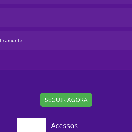
a
aticamente
SEGUIR AGORA
Acessos