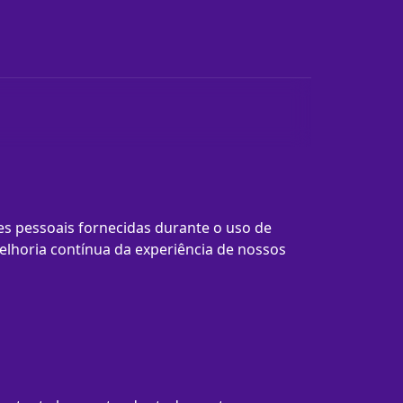
es pessoais fornecidas durante o uso de
elhoria contínua da experiência de nossos