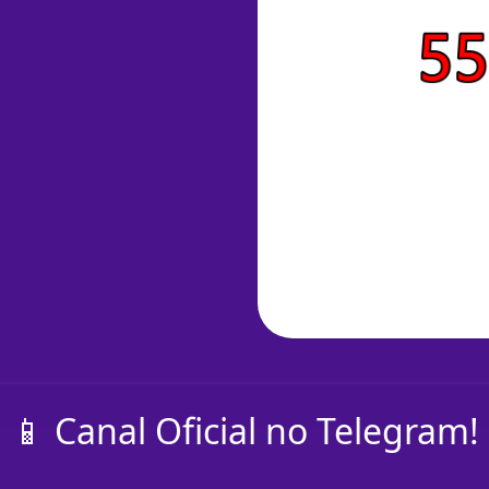
📱 Canal Oficial no Telegram!