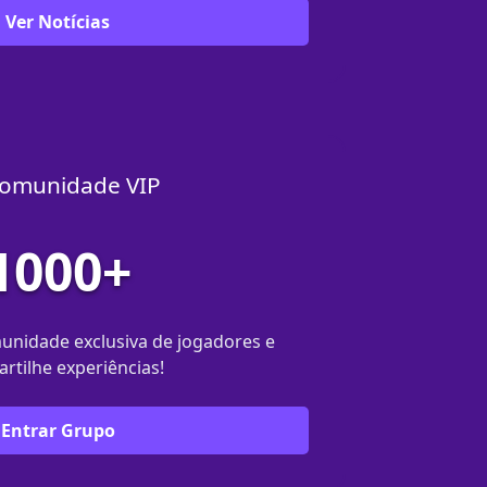
Ver Notícias
Comunidade VIP
1000+
unidade exclusiva de jogadores e
rtilhe experiências!
Entrar Grupo