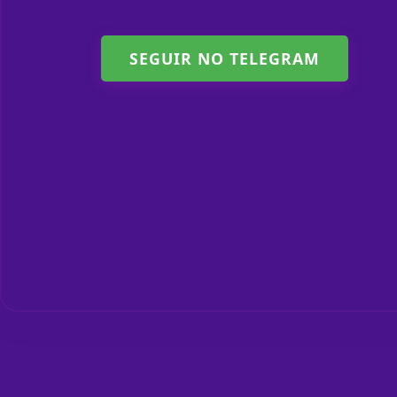
SEGUIR NO TELEGRAM