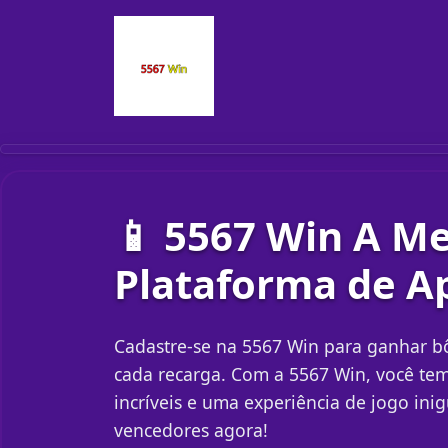
📱 5567 Win A M
Plataforma de A
Cadastre-se na 5567 Win para ganhar b
cada recarga. Com a 5567 Win, você te
incríveis e uma experiência de jogo inig
vencedores agora!