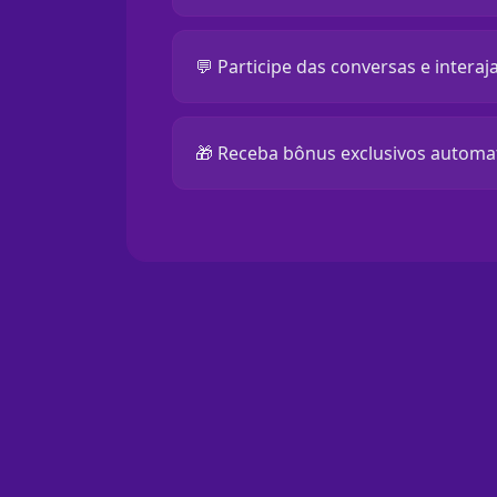
💬 Participe das conversas e interaj
🎁 Receba bônus exclusivos autom