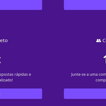
reto
👥 
t
espostas rápidas e
Junte-se a uma com
lizado!
compa
e