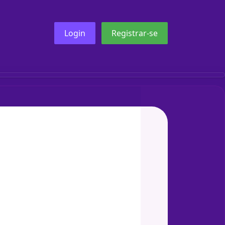
Login
Registrar-se