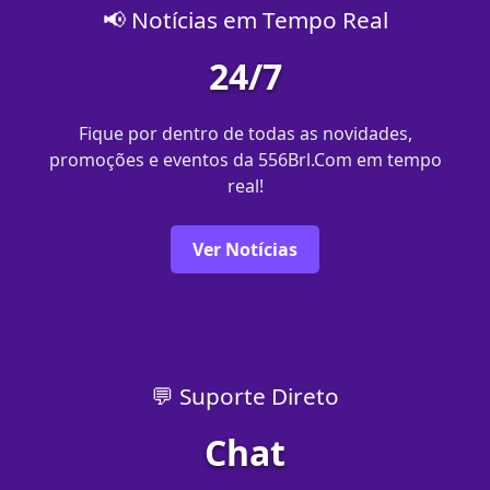
📢 Notícias em Tempo Real
24/7
Fique por dentro de todas as novidades,
promoções e eventos da 556Brl.Com em tempo
real!
Ver Notícias
💬 Suporte Direto
Chat