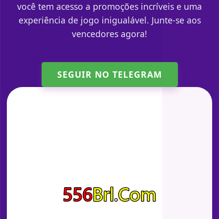
você tem acesso a promoções incríveis e uma
experiência de jogo inigualável. Junte-se aos
vencedores agora!
SEGUIR NO TELEGRAM