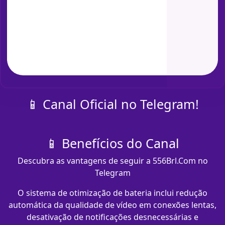
📱 Canal Oficial no Telegram!
📱 Benefícios do Canal
Descubra as vantagens de seguir a 556Brl.Com no
Telegram
O sistema de otimização de bateria inclui redução
automática da qualidade de vídeo em conexões lentas,
desativação de notificações desnecessárias e