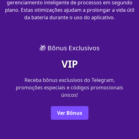
gerenciamento inteligente de processos em segundo
plano. Estas otimizações ajudam a prolongar a vida útil
da bateria durante o uso do aplicativo.
🎁 Bônus Exclusivos
VIP
Receba bônus exclusivos do Telegram,
promoções especiais e códigos promocionais
únicos!
Ver Bônus