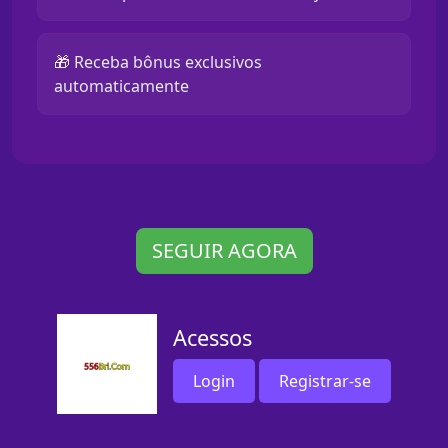
🎁 Receba bônus exclusivos
automaticamente
SEGUIR AGORA
Acessos
Login
Registrar-se