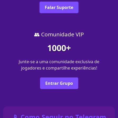
Falar Suporte
👥 Comunidade VIP
1000+
Junte-se a uma comunidade exclusiva de
jogadores e compartilhe experiências!
Entrar Grupo
📱 Como Seguir no Telegram