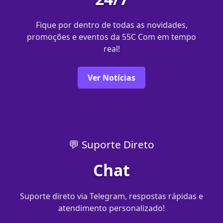
Fique por dentro de todas as novidades,
promoções e eventos da 55C Com em tempo
real!
Ver Notícias
💬 Suporte Direto
Chat
Suporte direto via Telegram, respostas rápidas e
atendimento personalizado!