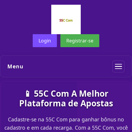
Login
Registrar-se
Menu
📱 55C Com A Melhor
Plataforma de Apostas
Cadastre-se na 55C Com para ganhar bônus no
cadastro e em cada recarga. Com a 55C Com, você