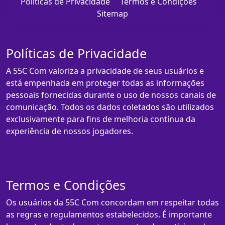
Políticas de Privacidade
Termos e Condições
Sitemap
Políticas de Privacidade
A 55C Com valoriza a privacidade de seus usuários e
está empenhada em proteger todas as informações
pessoais fornecidas durante o uso de nossos canais de
comunicação. Todos os dados coletados são utilizados
exclusivamente para fins de melhoria contínua da
experiência de nossos jogadores.
Termos e Condições
Os usuários da 55C Com concordam em respeitar todas
as regras e regulamentos estabelecidos. É importante