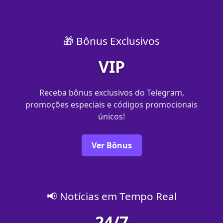
🎁 Bônus Exclusivos
VIP
Receba bônus exclusivos do Telegram,
promoções especiais e códigos promocionais
únicos!
Ver Bônus
📢 Notícias em Tempo Real
24/7