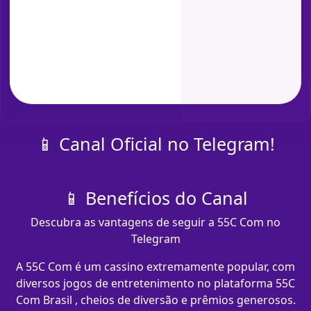
📱 Canal Oficial no Telegram!
📱 Benefícios do Canal
Descubra as vantagens de seguir a 55C Com no
Telegram
A 55C Com é um cassino extremamente popular, com
diversos jogos de entretenimento no plataforma 55C
Com Brasil , cheios de diversão e prêmios generosos.