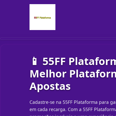
📱 55FF Platafor
Melhor Platafor
Apostas
Cadastre-se na 55FF Plataforma para g
em cada recarga. Com a 55FF Plataforma