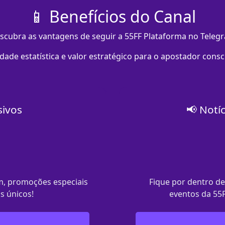
📱 Benefícios do Canal
scubra as vantagens de seguir a 55FF Plataforma no Teleg
ade estatística e valor estratégico para o apostador consci
sivos
📢 Notí
m, promoções especiais
Fique por dentro d
s únicos!
eventos da 55