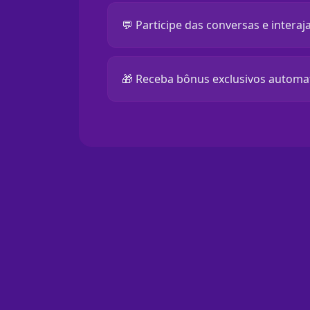
💬 Participe das conversas e interaj
🎁 Receba bônus exclusivos autom