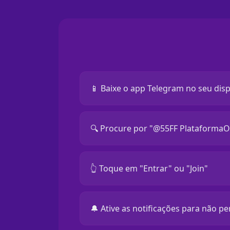
📱 Baixe o app Telegram no seu disp
🔍 Procure por "@55FF PlataformaOf
👆 Toque em "Entrar" ou "Join"
🔔 Ative as notificações para não p