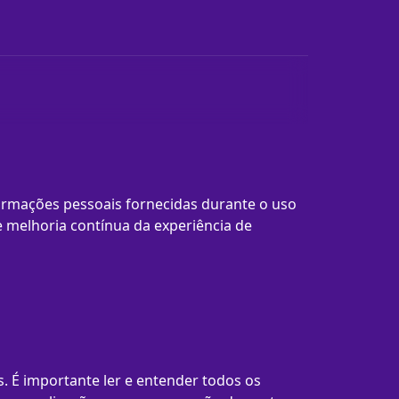
formações pessoais fornecidas durante o uso
e melhoria contínua da experiência de
. É importante ler e entender todos os