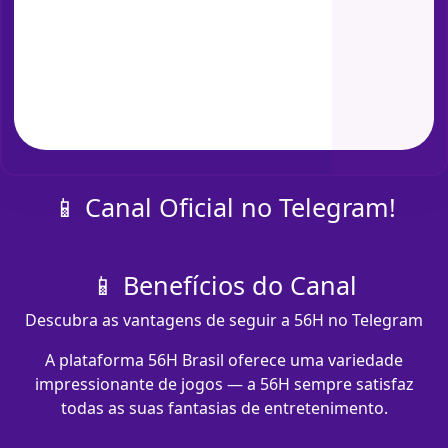
📱 Canal Oficial no Telegram!
📱 Benefícios do Canal
Descubra as vantagens de seguir a 56H no Telegram
A plataforma 56H Brasil oferece uma variedade
impressionante de jogos — a 56H sempre satisfaz
todas as suas fantasias de entretenimento.