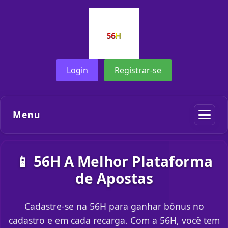
Login
Registrar-se
Menu
📱 56H A Melhor Plataforma
de Apostas
Cadastre-se na 56H para ganhar bônus no
cadastro e em cada recarga. Com a 56H, você tem