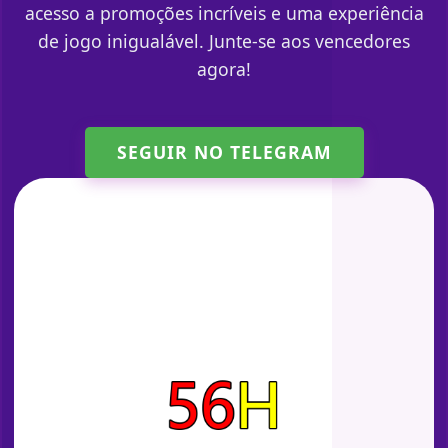
acesso a promoções incríveis e uma experiência
de jogo inigualável. Junte-se aos vencedores
agora!
SEGUIR NO TELEGRAM