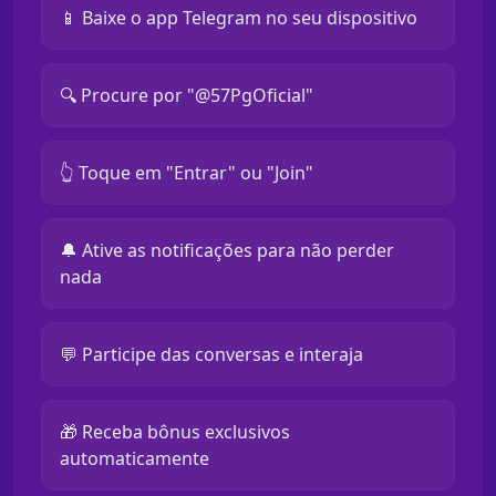
📱 Baixe o app Telegram no seu dispositivo
🔍 Procure por "@57PgOficial"
👆 Toque em "Entrar" ou "Join"
🔔 Ative as notificações para não perder
nada
💬 Participe das conversas e interaja
🎁 Receba bônus exclusivos
automaticamente