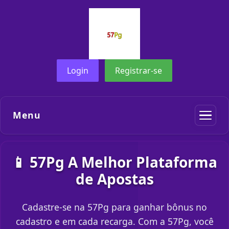
Login
Registrar-se
Menu
📱 57Pg A Melhor Plataforma
de Apostas
Cadastre-se na 57Pg para ganhar bônus no
cadastro e em cada recarga. Com a 57Pg, você