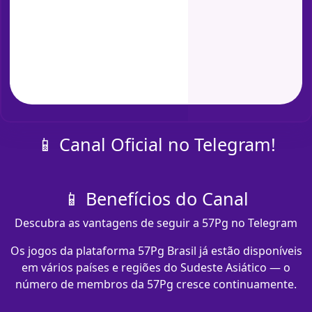
📱 Canal Oficial no Telegram!
📱 Benefícios do Canal
Descubra as vantagens de seguir a 57Pg no Telegram
Os jogos da plataforma 57Pg Brasil já estão disponíveis
em vários países e regiões do Sudeste Asiático — o
número de membros da 57Pg cresce continuamente.