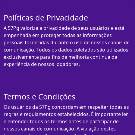
Políticas de Privacidade
A 57Pg valoriza a privacidade de seus usuários e está
empenhada em proteger todas as informações
pessoais fornecidas durante o uso de nossos canais de
comunicação. Todos os dados coletados são utilizados
exclusivamente para fins de melhoria contínua da
experiência de nossos jogadores.
Termos e Condições
Os usuários da 57Pg concordam em respeitar todas as
regras e regulamentos estabelecidos. É importante ler
e entender todos os termos antes de participar de
nossos canais de comunicação. A violação destes