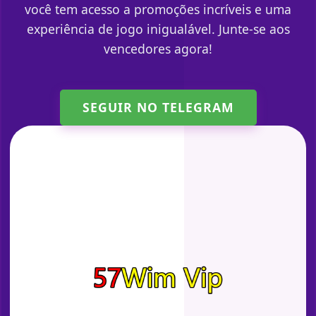
você tem acesso a promoções incríveis e uma
experiência de jogo inigualável. Junte-se aos
vencedores agora!
SEGUIR NO TELEGRAM