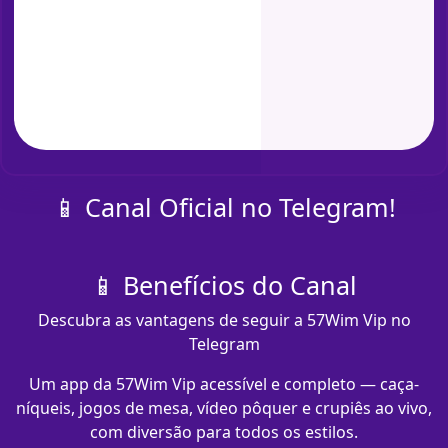
📱 Canal Oficial no Telegram!
📱 Benefícios do Canal
Descubra as vantagens de seguir a 57Wim Vip no
Telegram
Um app da 57Wim Vip acessível e completo — caça-
níqueis, jogos de mesa, vídeo pôquer e crupiês ao vivo,
com diversão para todos os estilos.