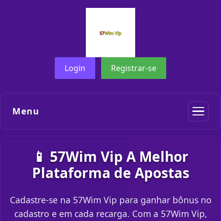
Login
Registrar-se
Menu
📱 57Wim Vip A Melhor
Plataforma de Apostas
Cadastre-se na 57Wim Vip para ganhar bônus no
cadastro e em cada recarga. Com a 57Wim Vip,