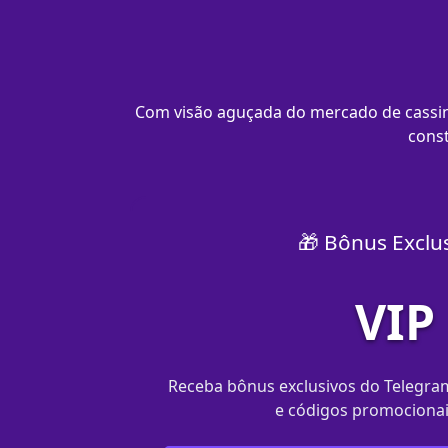
Com visão aguçada do mercado de cassin
const
🎁 Bônus Exclu
VIP
Receba bônus exclusivos do Telegra
e códigos promocionai