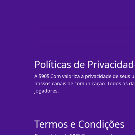
Políticas de Privacida
A 5905.Com valoriza a privacidade de seus 
nossos canais de comunicação. Todos os dad
jogadores.
Termos e Condições