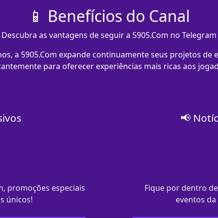
📱 Benefícios do Canal
Descubra as vantagens de seguir a 5905.Com no Telegram
os, a 5905.Com expande continuamente seus projetos de e
antemente para oferecer experiências mais ricas aos joga
sivos
📢 Notí
m, promoções especiais
Fique por dentro d
s únicos!
eventos da