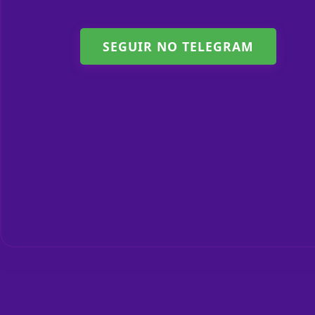
SEGUIR NO TELEGRAM