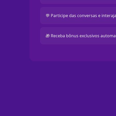
💬 Participe das conversas e interaj
🎁 Receba bônus exclusivos autom