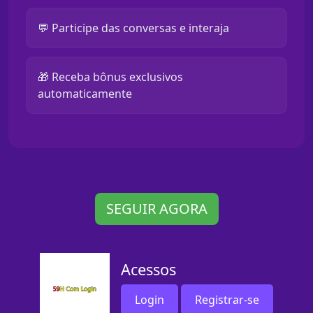
💬 Participe das conversas e interaja
🎁 Receba bônus exclusivos
automaticamente
SEGUIR AGORA
Acessos
Login
Registrar-se