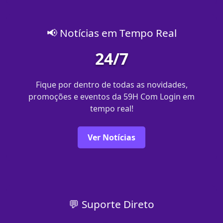
📢 Notícias em Tempo Real
24/7
Fique por dentro de todas as novidades,
promoções e eventos da 59H Com Login em
tempo real!
Ver Notícias
💬 Suporte Direto