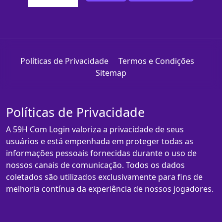
Políticas de Privacidade
Termos e Condições
Sitemap
Políticas de Privacidade
A 59H Com Login valoriza a privacidade de seus
usuários e está empenhada em proteger todas as
informações pessoais fornecidas durante o uso de
nossos canais de comunicação. Todos os dados
coletados são utilizados exclusivamente para fins de
melhoria contínua da experiência de nossos jogadores.