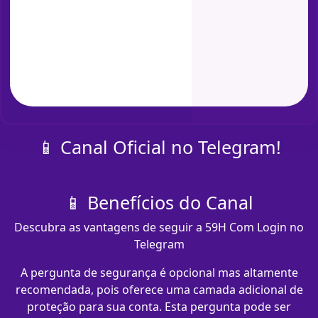
📱 Canal Oficial no Telegram!
📱 Benefícios do Canal
Descubra as vantagens de seguir a 59H Com Login no
Telegram
A pergunta de segurança é opcional mas altamente
recomendada, pois oferece uma camada adicional de
proteção para sua conta. Esta pergunta pode ser