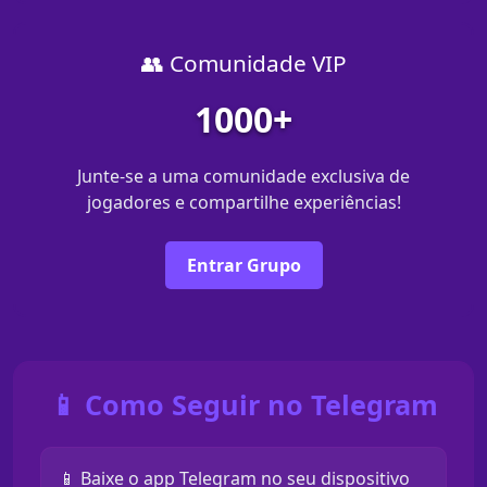
👥 Comunidade VIP
1000+
Junte-se a uma comunidade exclusiva de
jogadores e compartilhe experiências!
Entrar Grupo
📱 Como Seguir no Telegram
📱 Baixe o app Telegram no seu dispositivo