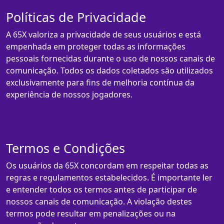
Políticas de Privacidade
A 65X valoriza a privacidade de seus usuários e está
empenhada em proteger todas as informações
pessoais fornecidas durante o uso de nossos canais de
comunicação. Todos os dados coletados são utilizados
exclusivamente para fins de melhoria contínua da
experiência de nossos jogadores.
Termos e Condições
Os usuários da 65X concordam em respeitar todas as
regras e regulamentos estabelecidos. É importante ler
e entender todos os termos antes de participar de
nossos canais de comunicação. A violação destes
termos pode resultar em penalizações ou na