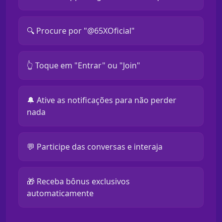
🔍 Procure por "@65XOficial"
👆 Toque em "Entrar" ou "Join"
🔔 Ative as notificações para não perder
nada
💬 Participe das conversas e interaja
🎁 Receba bônus exclusivos
automaticamente