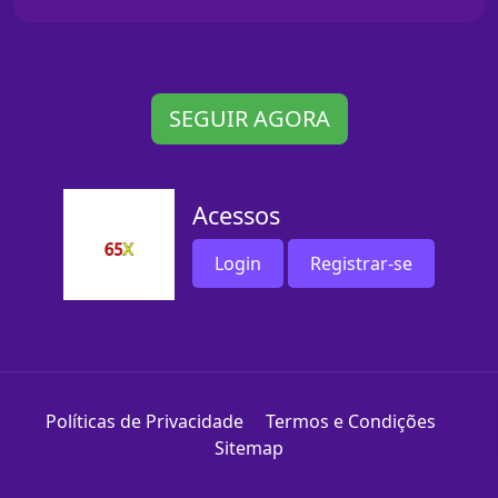
SEGUIR AGORA
Acessos
Login
Registrar-se
Políticas de Privacidade
Termos e Condições
Sitemap