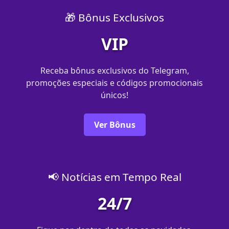
🎁 Bônus Exclusivos
VIP
Receba bônus exclusivos do Telegram,
promoções especiais e códigos promocionais
únicos!
Ver Bônus
📢 Notícias em Tempo Real
24/7