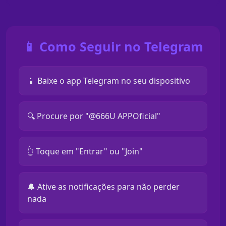
📱 Como Seguir no Telegram
📱 Baixe o app Telegram no seu dispositivo
🔍 Procure por "@666U APPOficial"
👆 Toque em "Entrar" ou "Join"
🔔 Ative as notificações para não perder
nada