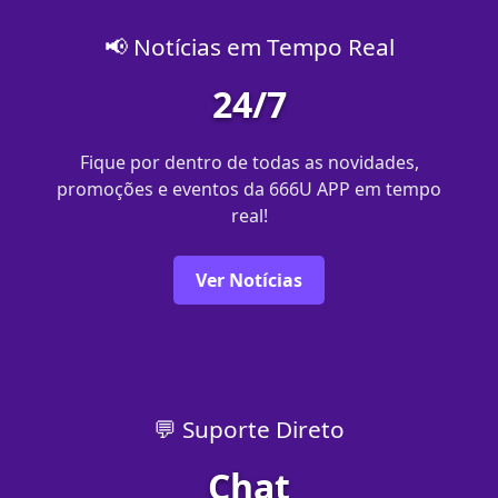
📢 Notícias em Tempo Real
24/7
Fique por dentro de todas as novidades,
promoções e eventos da 666U APP em tempo
real!
Ver Notícias
💬 Suporte Direto
Chat