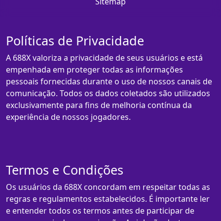
Sitemap
Políticas de Privacidade
A 688X valoriza a privacidade de seus usuários e está
empenhada em proteger todas as informações
pessoais fornecidas durante o uso de nossos canais de
comunicação. Todos os dados coletados são utilizados
exclusivamente para fins de melhoria contínua da
experiência de nossos jogadores.
Termos e Condições
Os usuários da 688X concordam em respeitar todas as
regras e regulamentos estabelecidos. É importante ler
e entender todos os termos antes de participar de