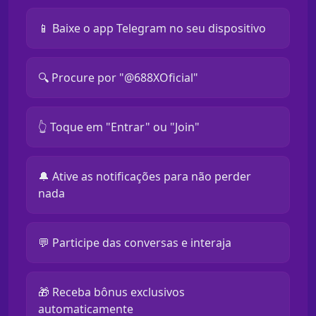
📱 Baixe o app Telegram no seu dispositivo
🔍 Procure por "@688XOficial"
👆 Toque em "Entrar" ou "Join"
🔔 Ative as notificações para não perder
nada
💬 Participe das conversas e interaja
🎁 Receba bônus exclusivos
automaticamente