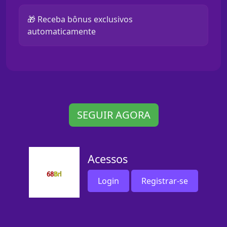
🎁 Receba bônus exclusivos
automaticamente
SEGUIR AGORA
Acessos
Login
Registrar-se