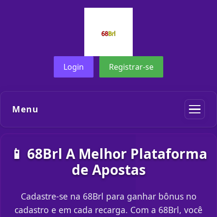
Login
Registrar-se
Menu
📱 68Brl A Melhor Plataforma
de Apostas
Cadastre-se na 68Brl para ganhar bônus no
cadastro e em cada recarga. Com a 68Brl, você