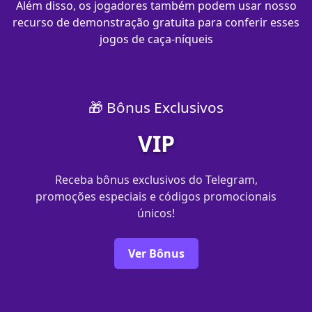
Além disso, os jogadores também podem usar nosso
recurso de demonstração gratuita para conferir esses
jogos de caça-níqueis
🎁 Bônus Exclusivos
VIP
Receba bônus exclusivos do Telegram,
promoções especiais e códigos promocionais
únicos!
Ver Bônus