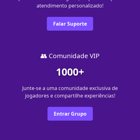
atendimento personalizado!
Falar Suporte
👥 Comunidade VIP
1000+
Junte-se a uma comunidade exclusiva de
jogadores e compartilhe experiências!
Entrar Grupo