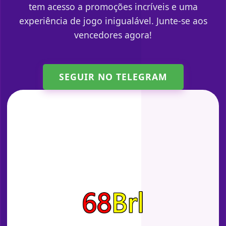
tem acesso a promoções incríveis e uma
experiência de jogo inigualável. Junte-se aos
vencedores agora!
SEGUIR NO TELEGRAM