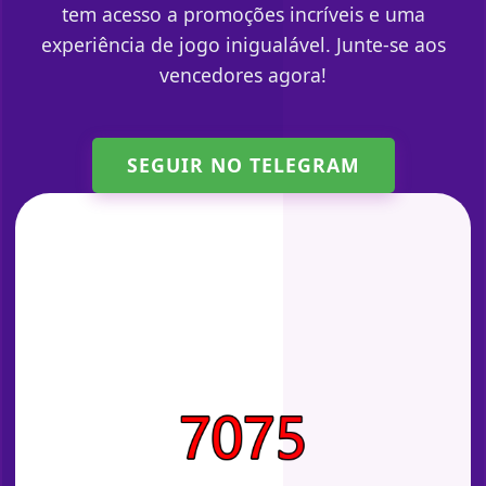
tem acesso a promoções incríveis e uma
experiência de jogo inigualável. Junte-se aos
vencedores agora!
SEGUIR NO TELEGRAM