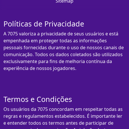
Sitemap
Políticas de Privacidade
A 7075 valoriza a privacidade de seus usuários e está
empenhada em proteger todas as informações
pessoais fornecidas durante o uso de nossos canais de
comunicação. Todos os dados coletados são utilizados
exclusivamente para fins de melhoria contínua da
experiência de nossos jogadores.
Termos e Condições
Os usuários da 7075 concordam em respeitar todas as
regras e regulamentos estabelecidos. É importante ler
e entender todos os termos antes de participar de