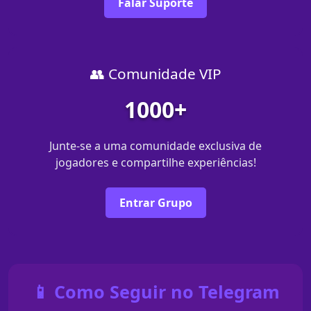
Falar Suporte
👥 Comunidade VIP
1000+
Junte-se a uma comunidade exclusiva de
jogadores e compartilhe experiências!
Entrar Grupo
📱 Como Seguir no Telegram