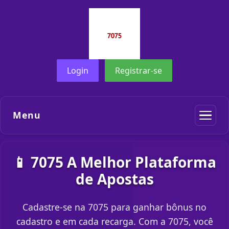
Login
Registrar-se
Menu
📱 7075 A Melhor Plataforma
de Apostas
Cadastre-se na 7075 para ganhar bônus no
cadastro e em cada recarga. Com a 7075, você