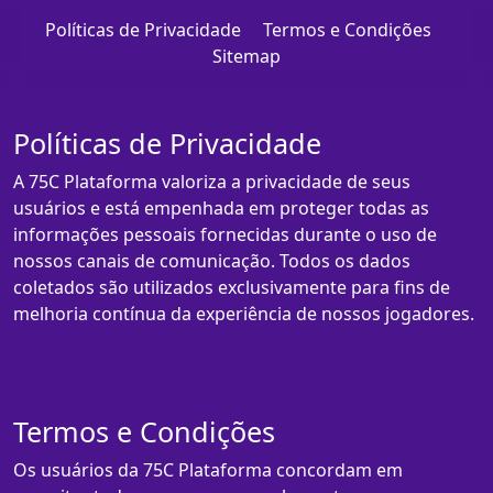
Políticas de Privacidade
Termos e Condições
Sitemap
Políticas de Privacidade
A 75C Plataforma valoriza a privacidade de seus
usuários e está empenhada em proteger todas as
informações pessoais fornecidas durante o uso de
nossos canais de comunicação. Todos os dados
coletados são utilizados exclusivamente para fins de
melhoria contínua da experiência de nossos jogadores.
Termos e Condições
Os usuários da 75C Plataforma concordam em