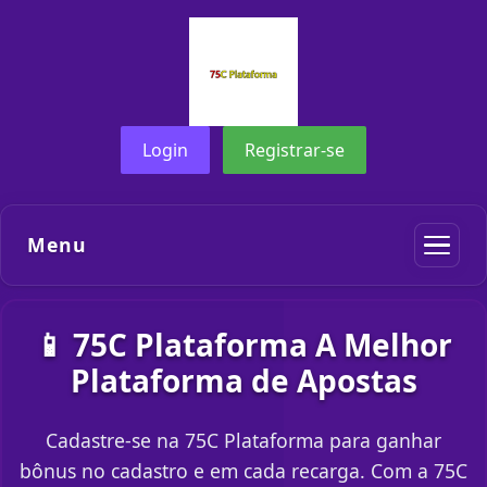
Login
Registrar-se
Menu
📱 75C Plataforma A Melhor
Plataforma de Apostas
Cadastre-se na 75C Plataforma para ganhar
bônus no cadastro e em cada recarga. Com a 75C