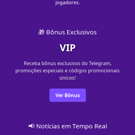
jogadores.
🎁 Bônus Exclusivos
VIP
Receba bônus exclusivos do Telegram,
promoções especiais e códigos promocionais
únicos!
Ver Bônus
📢 Notícias em Tempo Real