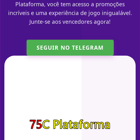
Plataforma, você tem acesso a promoções
incríveis e uma experiência de jogo inigualável.
Junte-se aos vencedores agora!
SEGUIR NO TELEGRAM