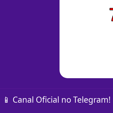
📱 Canal Oficial no Telegram!