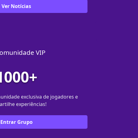
Ver Notícias
Comunidade VIP
1000+
unidade exclusiva de jogadores e
rtilhe experiências!
Entrar Grupo