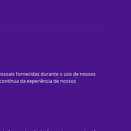
essoais fornecidas durante o uso de nossos
 contínua da experiência de nossos