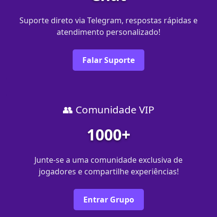
Suporte direto via Telegram, respostas rápidas e
atendimento personalizado!
Falar Suporte
👥 Comunidade VIP
1000+
Junte-se a uma comunidade exclusiva de
jogadores e compartilhe experiências!
Entrar Grupo