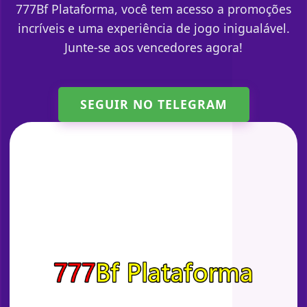
777Bf Plataforma, você tem acesso a promoções
incríveis e uma experiência de jogo inigualável.
Junte-se aos vencedores agora!
SEGUIR NO TELEGRAM