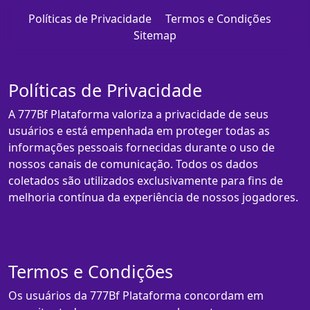
Políticas de Privacidade
Termos e Condições
Sitemap
Políticas de Privacidade
A 777Bf Plataforma valoriza a privacidade de seus
usuários e está empenhada em proteger todas as
informações pessoais fornecidas durante o uso de
nossos canais de comunicação. Todos os dados
coletados são utilizados exclusivamente para fins de
melhoria contínua da experiência de nossos jogadores.
Termos e Condições
Os usuários da 777Bf Plataforma concordam em