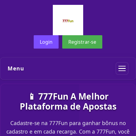
Login
Registrar-se
Menu
📱 777Fun A Melhor
Plataforma de Apostas
Cadastre-se na 777Fun para ganhar bônus no
cadastro e em cada recarga. Com a 777Fun, você