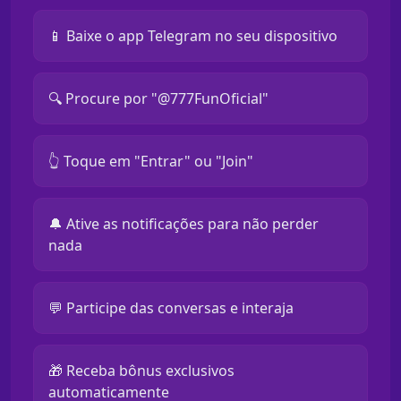
📱 Baixe o app Telegram no seu dispositivo
🔍 Procure por "@777FunOficial"
👆 Toque em "Entrar" ou "Join"
🔔 Ative as notificações para não perder
nada
💬 Participe das conversas e interaja
🎁 Receba bônus exclusivos
automaticamente