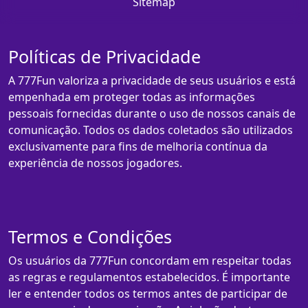
Sitemap
Políticas de Privacidade
A 777Fun valoriza a privacidade de seus usuários e está
empenhada em proteger todas as informações
pessoais fornecidas durante o uso de nossos canais de
comunicação. Todos os dados coletados são utilizados
exclusivamente para fins de melhoria contínua da
experiência de nossos jogadores.
Termos e Condições
Os usuários da 777Fun concordam em respeitar todas
as regras e regulamentos estabelecidos. É importante
ler e entender todos os termos antes de participar de