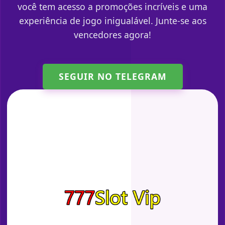
você tem acesso a promoções incríveis e uma
experiência de jogo inigualável. Junte-se aos
vencedores agora!
SEGUIR NO TELEGRAM