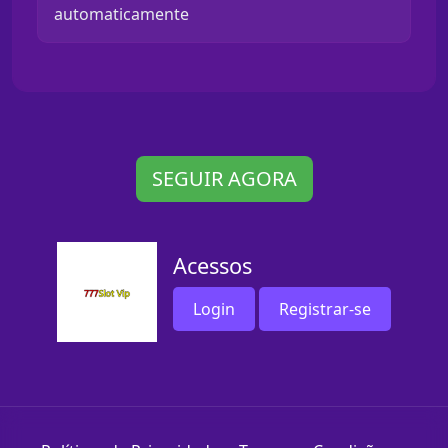
automaticamente
SEGUIR AGORA
Acessos
Login
Registrar-se