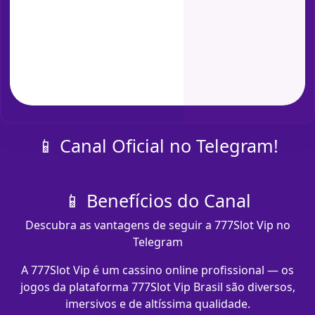
📱 Canal Oficial no Telegram!
📱 Benefícios do Canal
Descubra as vantagens de seguir a 777Slot Vip no
Telegram
A 777Slot Vip é um cassino online profissional — os
jogos da plataforma 777Slot Vip Brasil são diversos,
imersivos e de altíssima qualidade.