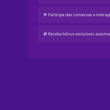
💬 Participe das conversas e interaj
🎁 Receba bônus exclusivos autom