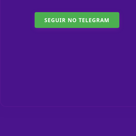
SEGUIR NO TELEGRAM