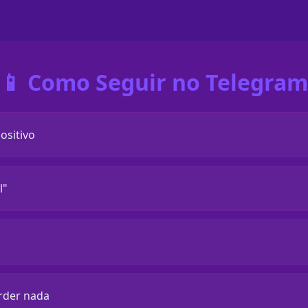
📱 Como Seguir no Telegram
ositivo
l"
erder nada