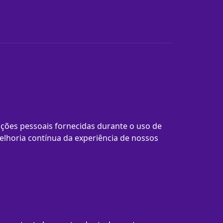
ções pessoais fornecidas durante o uso de
elhoria contínua da experiência de nossos