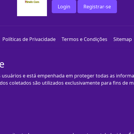
Login
Registrar-se
Políticas de Privacidade
Termos e Condições
Sitemap
de
us usuários e está empenhada em proteger todas as informa
os coletados são utilizados exclusivamente para fins de m