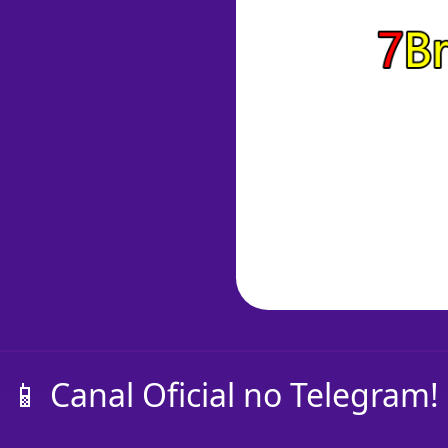
📱 Canal Oficial no Telegram!