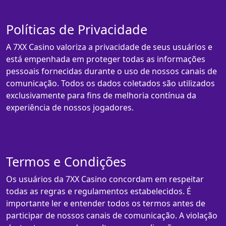
Políticas de Privacidade
A 7XX Casino valoriza a privacidade de seus usuários e
está empenhada em proteger todas as informações
pessoais fornecidas durante o uso de nossos canais de
comunicação. Todos os dados coletados são utilizados
exclusivamente para fins de melhoria contínua da
experiência de nossos jogadores.
Termos e Condições
Os usuários da 7XX Casino concordam em respeitar
todas as regras e regulamentos estabelecidos. É
importante ler e entender todos os termos antes de
participar de nossos canais de comunicação. A violação