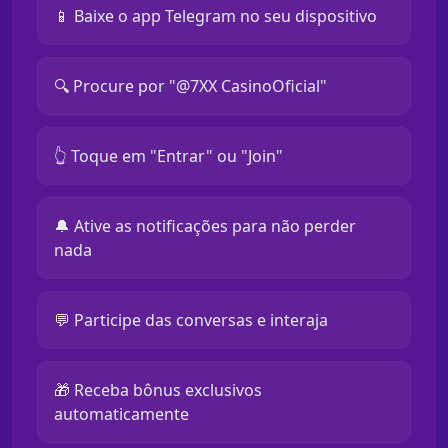
📱 Baixe o app Telegram no seu dispositivo
🔍 Procure por "@7XX CasinoOficial"
👆 Toque em "Entrar" ou "Join"
🔔 Ative as notificações para não perder
nada
💬 Participe das conversas e interaja
🎁 Receba bônus exclusivos
automaticamente