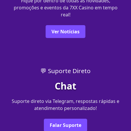
Fique por dentro de todas as novidades,
promoções e eventos da 7XX Casino em tempo
real!
Ver Notícias
💬 Suporte Direto
Chat
Suporte direto via Telegram, respostas rápidas e
atendimento personalizado!
Falar Suporte